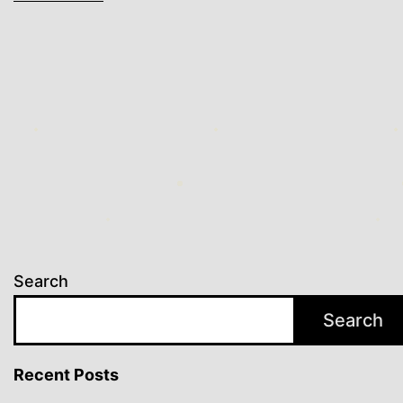
Search
Search
Recent Posts