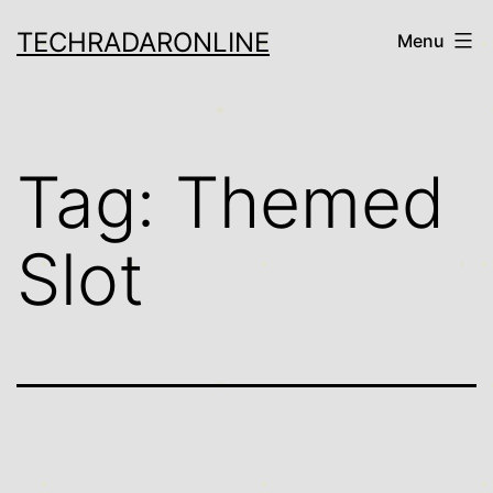
Skip
TECHRADARONLINE
Menu
to
content
Tag:
Themed
Slot