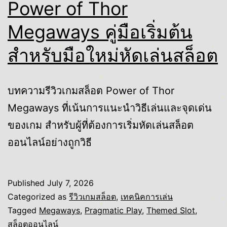
Power of Thor
Megaways คู่มือเริ่มต้น
สำหรับมือใหม่หัดเล่นสล็อต
บทความรีวิวเกมสล็อต Power of Thor
Megaways ที่เน้นการแนะนำวิธีเล่นและจุดเด่น
ของเกม สำหรับผู้ที่ต้องการเริ่มหัดเล่นสล็อต
ออนไลน์อย่างถูกวิธี
Published
July 7, 2026
Categorized as
รีวิวเกมสล็อต
,
เทคนิคการเล่น
Tagged
Megaways
,
Pragmatic Play
,
Themed Slot
,
สล็อตออนไลน์