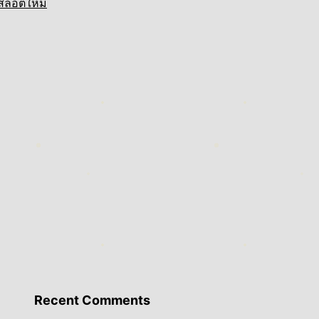
บสล็อตใหม่
Recent Comments