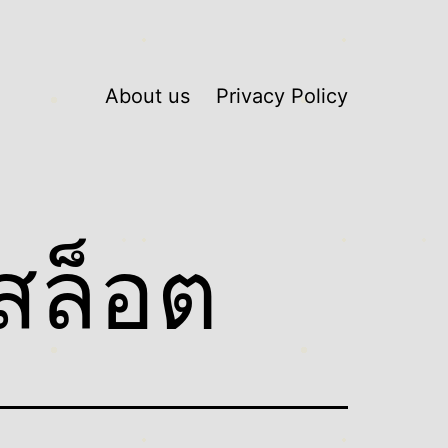
About us
Privacy Policy
บสล็อต