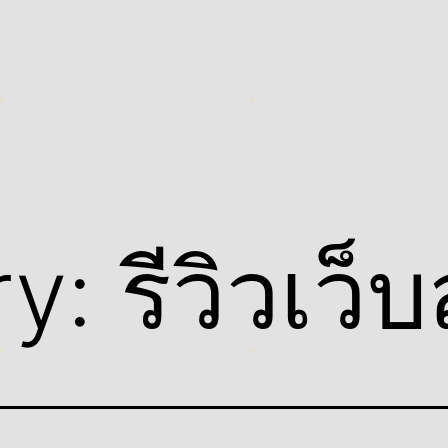
ry:
รีวิวเว็