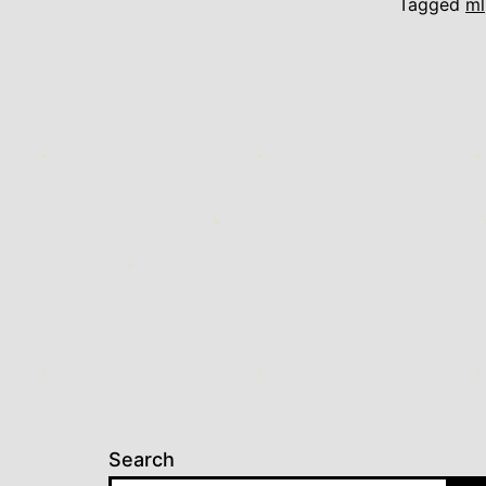
Tagged
ml
Search