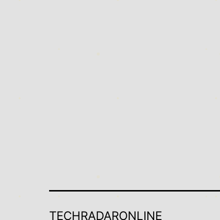
TECHRADARONLINE