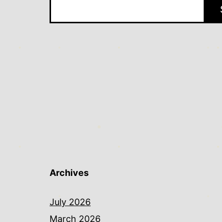
Archives
July 2026
March 2026