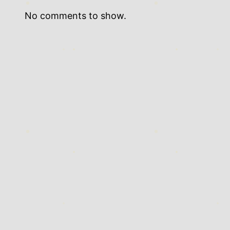
No comments to show.