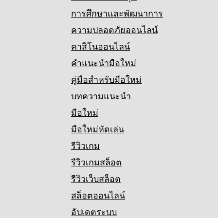
การศึกษาและพัฒนาการ
ความปลอดภัยออนไลน์
คาสิโนออนไลน์
คำแนะนำมือใหม่
คู่มือสำหรับมือใหม่
บทความแนะนำ
มือใหม่
มือใหม่หัดเล่น
รีวิวเกม
รีวิวเกมสล็อต
รีวิวเว็บสล็อต
สล็อตออนไลน์
อัปเดตระบบ