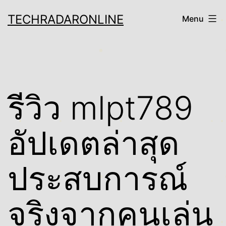
Skip
TECHRADARONLINE
Menu
to
content
รีวิว mlpt789
อัปเดตล่าสุด
ประสบการณ์
จริงจากคนเล่น