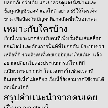
ปลอดภัยกว่าเดิม แต่เราควรดูแลรหัสผ่านและ
ข้อมูลบัญชีของตัวเองให้ดี อย่าแชร์ให้ใครเด็ด
ขาด เพื่อป้องกันปัญหาที่อาจเกิดขึ้นในอนาคต
เหมาะกับใครบ้าง
เว็บนี้เหมาะมากสำหรับคนที่เพิ่งเริ่มต้นเล่นสล็อต
ออนไลน์ และต้องการพื้นที่ที่ไม่กดดัน มีระบบช่วย
เหลือที่ดี รวมถึงคนที่เคยเจอปัญหาเว็บเดิมๆ แล้ว
อยากเปลี่ยนไปลองประสบการณ์ใหม่ที่มี
เสถียรภาพมากกว่า โดยเฉพาะในช่วงเวลาที่
อินเทอร์เน็ตไม่เสถียร เว็บนี้ก็ยังสามารถใช้งานได้
ต่อเนื่องได้ดี
สรุปคำแนะนำจากคนเคย