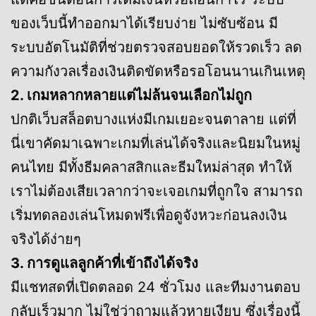
ของเว็บนี้ทำออกมาได้เรียบง่าย ไม่ซับซ้อน มี
ระบบอัตโนมัติที่ช่วยตรวจสอบยอดให้รวดเร็ว ลด
ความกังวลเรื่องเงินติดขัดหรือรอโอนนานเกินเหตุ
2. เกมหลากหลายแต่ไม่ล้นจนเลือกไม่ถูก
ปกติเว็บสล็อตบางแห่งมีเกมเยอะจนตาลาย แต่ที่
นี่เขาคัดมาเฉพาะเกมที่เล่นได้จริงและนิยมในหมู่
คนไทย มีทั้งธีมคลาสสิกและธีมใหม่ล่าสุด ทำให้
เราไม่ต้องเสียเวลากว่าจะเจอเกมที่ถูกใจ สามารถ
เริ่มทดลองเล่นโหมดฟรีเพื่อดูจังหวะก่อนลงเงิน
จริงได้ง่ายๆ
3. การดูแลลูกค้าที่เข้าถึงได้จริง
มีแชทสดที่เปิดตลอด 24 ชั่วโมง และทีมงานตอบ
กลับเร็วมาก ไม่ใช่ว่าถามแล้วหายเงียบ ซึ่งเรื่องนี้