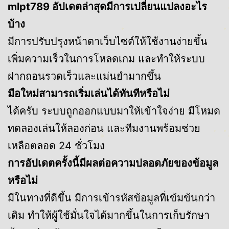
mlpt789 อัปเดตล่าสุดมีการเปลี่ยนแปลงอะไร
บ้าง
มีการปรับปรุงหน้าตาเว็บไซต์ให้ใช้งานง่ายขึ้น
เพิ่มความเร็วในการโหลดเกม และทำให้ระบบ
ฝากถอนรวดเร็วและแม่นยำมากขึ้น
มือใหม่สามารถเริ่มเล่นได้ทันทีหรือไม่
ได้ครับ ระบบถูกออกแบบมาให้เข้าใจง่าย มีโหมด
ทดลองเล่นให้ลองก่อน และทีมงานพร้อมช่วย
เหลือตลอด 24 ชั่วโมง
การอัปเดตครั้งนี้มีผลต่อความปลอดภัยของข้อมูล
หรือไม่
มีในทางที่ดีขึ้น มีการเข้ารหัสข้อมูลที่เข้มข้นกว่า
เดิม ทำให้ผู้ใช้มั่นใจได้มากขึ้นในการเก็บรักษา