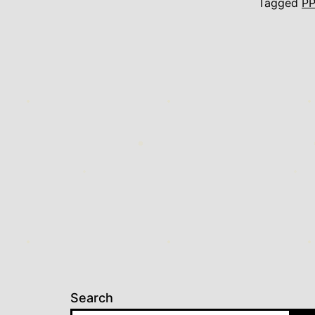
Tagged
P
Search