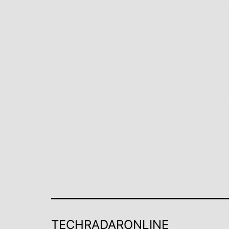
TECHRADARONLINE