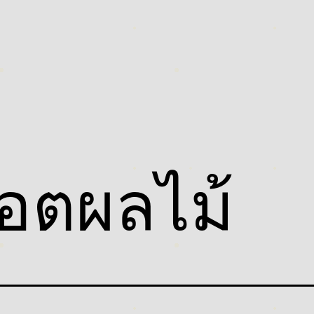
็อตผลไม้