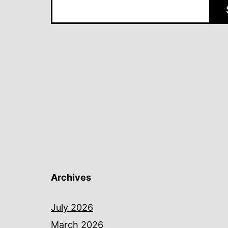
Archives
July 2026
March 2026