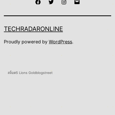
Facebook
Twitter
Instagram
Email
TECHRADARONLINE
Proudly powered by
WordPress
.
สล็อต
5 Lions Gold
blogstreet