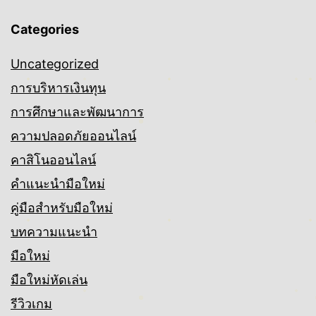
Categories
Uncategorized
การบริหารเงินทุน
การศึกษาและพัฒนาการ
ความปลอดภัยออนไลน์
คาสิโนออนไลน์
คำแนะนำมือใหม่
คู่มือสำหรับมือใหม่
บทความแนะนำ
มือใหม่
มือใหม่หัดเล่น
รีวิวเกม