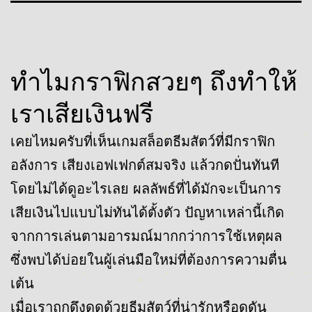
ทำไมกราฟิกสวยๆ ถึงทำให้
เราเสียเงินฟรี
เคยไหมครับที่เห็นเกมสล็อตธีมสัตว์ที่มีกราฟิก
อลังการ เสียงเอฟเฟกต์สมจริง แล้วกดปั่นทันที
โดยไม่ได้ดูอะไรเลย ผลลัพธ์ที่ได้มักจะเป็นการ
เสียเงินไปแบบไม่ทันได้ตั้งตัว ปัญหาเหล่านี้เกิด
จากการเล่นตามอารมณ์มากกว่าการใช้เหตุผล
ซึ่งพบได้บ่อยในผู้เล่นมือใหม่ที่ต้องการความตื่น
เต้น
เมื่อเราถูกดึงดูดด้วยธีมสัตว์ที่น่ารักหรือดุดัน