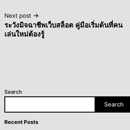
Next post
ระวังมิจฉาชีพเว็บสล็อต คู่มือเริ่มต้นที่คน
เล่นใหม่ต้องรู้
Search
Search
Recent Posts