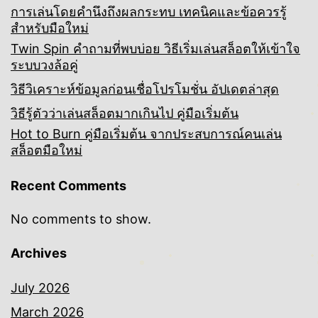
การเล่นโดยคำนึงถึงผลกระทบ เทคนิคและข้อควรรู้
สำหรับมือใหม่
Twin Spin คำถามที่พบบ่อย วิธีเริ่มเล่นสล็อตให้เข้าใจ
ระบบวงล้อคู่
วิธีวิเคราะห์ข้อมูลก่อนเชื่อโปรโมชั่น อัปเดตล่าสุด
วิธีรู้ตัวว่าเล่นสล็อตมากเกินไป คู่มือเริ่มต้น
Hot to Burn คู่มือเริ่มต้น จากประสบการณ์คนเล่น
สล็อตมือใหม่
Recent Comments
No comments to show.
Archives
July 2026
March 2026