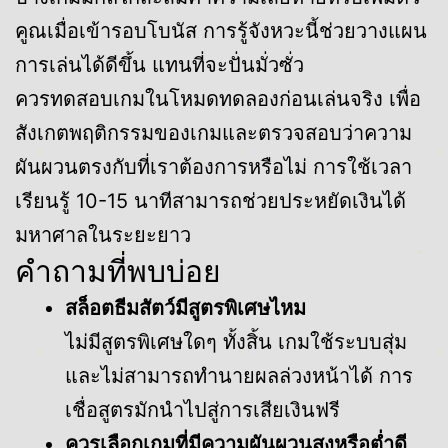
คูณเมื่อเข้ารอบโบนัส การรู้จังหวะนี้ช่วยวางแผน
การเล่นได้ดีขึ้น แทนที่จะปั่นมั่วซั่ว
ควรทดสอบเกมในโหมดทดลองก่อนเล่นจริง เพื่อ
สังเกตพฤติกรรมของเกมและตรวจสอบว่าความ
ผันผวนตรงกับที่เราต้องการหรือไม่ การใช้เวลา
เรียนรู้ 10-15 นาทีสามารถช่วยประหยัดเงินได้
มหาศาลในระยะยาว
คำถามที่พบบ่อย
สล็อตธีมสัตว์มีสูตรพิเศษไหม
ไม่มีสูตรพิเศษใดๆ ทั้งสิ้น เกมใช้ระบบสุ่ม
และไม่สามารถทำนายผลล่วงหน้าได้ การ
เชื่อสูตรมักนำไปสู่การเสียเงินฟรี
ควรเลือกเกมที่มีความผันผวนสูงหรือต่ำดี